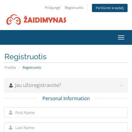
Prisijungti
Registruotis
Peržiūrėti krepšelį
Toggl
navig
Registruotis
Pradžia
Registruotis
Jau užsiregistravote?
Personal Information