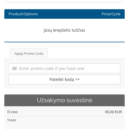
Product/Options
Price/Cycle
Jūsų krepšelis tuščias
Apply Promo Code
Pateikti kodą >>
Užsakymo suvestinė
Iš viso
€0,00 EUR
Totals