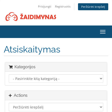
Prisijungti
Registruotis
Peržiūrėti krepšelį
Toggl
navig
Atsiskaitymas
Kategorijos
Actions