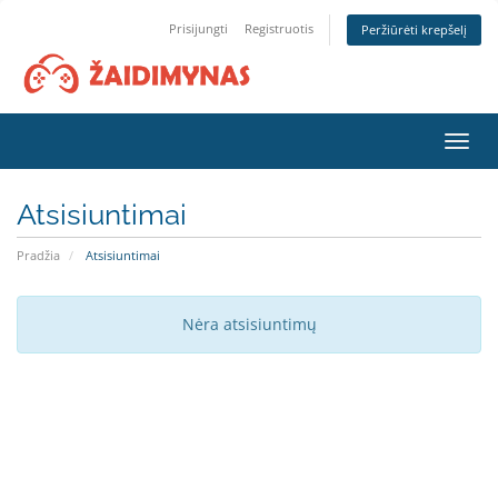
Prisijungti
Registruotis
Peržiūrėti krepšelį
Toggl
navig
Atsisiuntimai
Pradžia
Atsisiuntimai
Nėra atsisiuntimų