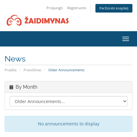
Prisijungti
Registruotis
Peržiūrėti krepšelį
Toggl
navig
News
Pradžia
Pranešimai
Older Announcements
By Month
No announcements to display